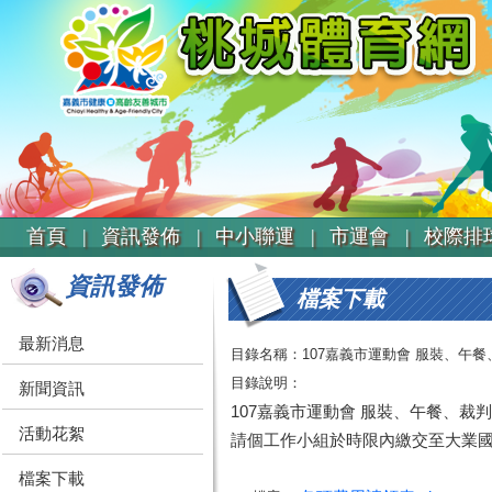
首頁 |
資訊發佈 |
中小聯運 |
市運會 |
校際排球
資訊發佈
檔案下載
最新消息
目錄名稱：107嘉義市運動會 服裝、午
目錄說明：
新聞資訊
107嘉義市運動會 服裝、午餐、裁
活動花絮
請個工作小組於時限內繳交至大業國
檔案下載