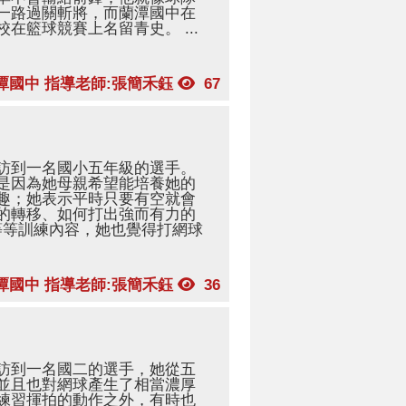
一路過關斬將，而蘭潭國中在
在籃球競賽上名留青史。 ...
潭國中 指導老師:張簡禾鈺
67
訪到一名國小五年級的選手。
是因為她母親希望能培養她的
趣；她表示平時只要有空就會
的轉移、如何打出強而有力的
.等等訓練內容，她也覺得打網球
潭國中 指導老師:張簡禾鈺
36
訪到一名國二的選手，她從五
並且也對網球產生了相當濃厚
練習揮拍的動作之外，有時也