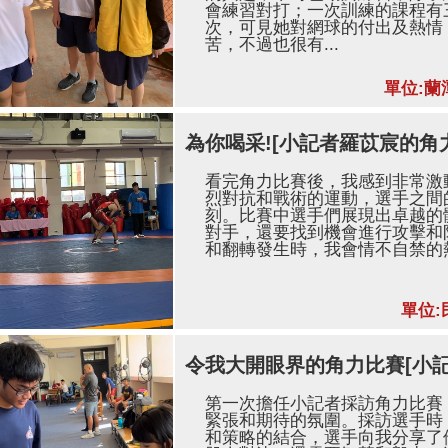
會練習對打；一次訓練的課程有
次，可見她對網球的付出及熱情
苦，不過也很有...
單位:蘭
為你喝采![小記者羅苡宸的角
看完角力比賽後，我感到非常激
烈對抗和戰術的運動，選手之間
刻。比賽中選手們展現出卓越的
對手，還要找到機會進行攻擊和
和翻轉發生時，我會情不自禁的熱
單位:
令我大開眼界的角力比賽[小
第一次擔任小記者採訪角力比賽
緊張和期待的氛圍。採訪選手時
和策略的結合，選手向我分享了