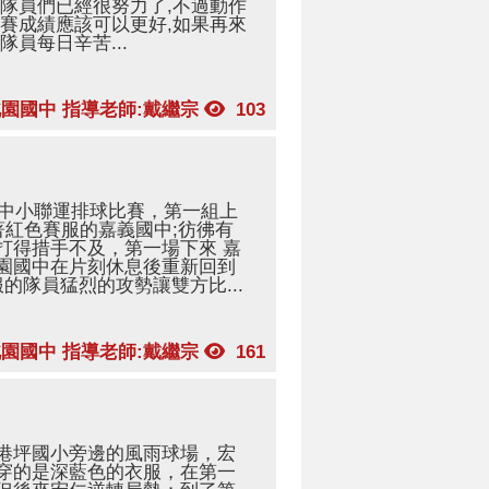
隊員們已經很努力了,不過動作
賽成績應該可以更好,如果再來
員每日辛苦...
北園國中 指導老師:戴繼宗
103
辦中小聯運排球比賽，第一組上
著紅色賽服的嘉義國中;彷彿有
打得措手不及，第一場下來 嘉
園國中在片刻休息後重新回到
的隊員猛烈的攻勢讓雙方比...
北園國中 指導老師:戴繼宗
161
港坪國小旁邊的風雨球場，宏
穿的是深藍色的衣服，在第一