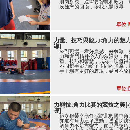
肌肉對決，還需要智慧和毅力。
次難忘的回憶，令我大開眼界。 (
單位:
力量、技巧與毅力:角力的魅
導]
來到現場一看好震撼、好刺激，
力和奮鬥精神令人印象深刻，角
量、技巧和智慧，成為一項值得
不同選手能力給予不同的指導，
手上場有更好的表現，姑且不論輸
單位:
力與技:角力比賽的競技之美
導]
這次很榮幸擔任採訪北興國中角
知道有角力這項運動，透過採訪
解角力不是靠蠻力，而是憑技巧