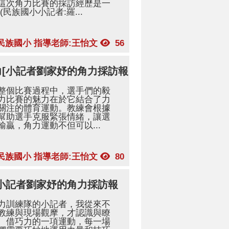
這次角力比賽的採訪經歷是一
民族國小小記者:羅...
民族國小 指導老師:王怡文
56
力[小記者劉家妤的角力採訪報
整個比賽過程中，選手們的毅
力比賽的魅力在於它結合了力
關注的體育運動。教練會根據
幫助選手克服緊張情緒，讓選
贏，角力運動不但可以...
民族國小 指導老師:王怡文
80
[小記者劉家妤的角力採訪報
力訓練隊的小記者，我從來不
教練與現場觀摩，才認識與瞭
、借巧力的一項運動，每一場