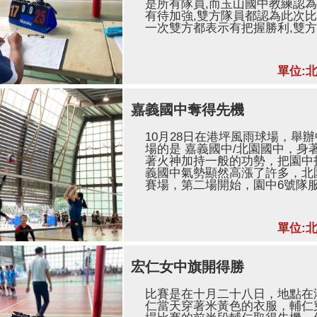
是所有隊員,而玉山國中教練認為
有待加強,雙方隊員都認為此次比
一次雙方都表示有把握勝利,雙方隊
單位:
嘉義國中奪得先機
10月28日在港坪風雨球場，舉
場的是 嘉義國中/北園國中，身
著火神加持一般的功勢，把園中
義國中氣勢顯然高漲了許多，北
賽場，第二場開始，園中6號隊服
單位:
宏仁女中旗開得勝
比賽是在十月二十八日，地點在
仁當天穿著米黃色的衣服，輔仁