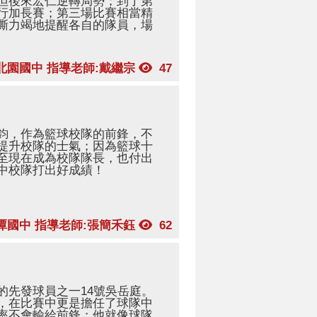
但後來宏仁逆轉局勢；到了第
行加長賽；第三場比賽相當精
嘶力竭地提醒各自的隊員，場
北園國中 指導老師:戴繼宗
47
鈞，作為籃球校隊的前鋒，不
提升校隊的士氣；因為籃球十
至現在成為校隊隊長，也付出
中校隊打出好成績！
潭國中 指導老師:張簡禾鈺
62
的先發球員之一14號吳岳庭。
，在比賽中更是擔任了球隊中
率不會輸給前鋒；他就像球隊