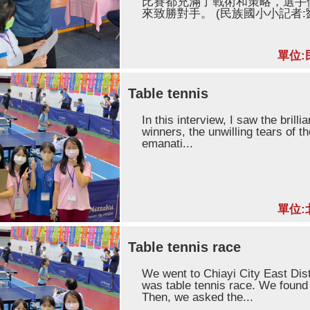
比賽都充滿了戰術和策略，選手
來致勝對手。 (民族國小小記者:劉
單位:
Table tennis
In this interview, I saw the brill
winners, the unwilling tears of th
emanati...
單位:
Table tennis race
We went to Chiayi City East Dis
was table tennis race. We found l
Then, we asked the...