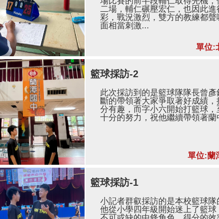
場比賽的前半段輔仁取得先機，
二場，輔仁碾壓宏仁，也因此進
彩，戰況激烈，雙方的教練都聲
面相當刺激...
單位:
籃球採訪-2
此次採訪到的是籃球隊隊長曾彥
斷的帶領著大家爭取著好成績，
分有趣，而字小六開始打籃球，
十分的努力，祝他繼續帶領著蘭
單位:蘭
籃球採訪-1
小記者群叡採訪的是本校籃球隊
他從小學四年級開始迷上了籃球
不可或缺的中鋒角色，得分的效