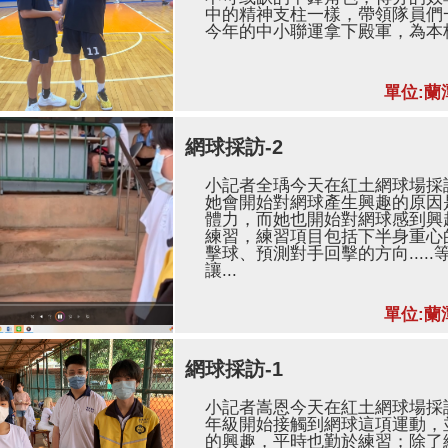
中的精神支柱一樣，帶領隊員們
今年的中小聯運拿下殿軍，為本校
單位:蘭
網球採訪-2
小記者全瑀今天在紅土網球場採
她會開始對網球產生興趣的原因
體力，而她也開始對網球感到興
練習，練習項目包括下半身重心
擊球、預測對手回擊的方向....
讓...
單位:蘭
網球採訪-1
小記者嵩恩今天在紅土網球場採
年級開始接觸到網球這項運動，
的興趣，平時也勤於練習；除了