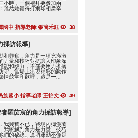
三小時，一個禮拜要參加兩
；雖然她覺得打網球相當辛
潭國中 指導老師:張簡禾鈺
38
力採訪報導]
動和興奮，角力是一項充滿激
的力量和技巧對抗讓人印象深
體能和毅力，不僅要用力推擠
防守，當場上出現精彩的動作
情鼓掌和歡呼，這是一...
民族國小 指導老師:王怡文
49
記者羅苡宸的角力採訪報導]
，我興奮不已，賽場內彌漫著
，我瞭解到角力是力量、技巧
他們的秘訣。這項運動不僅是