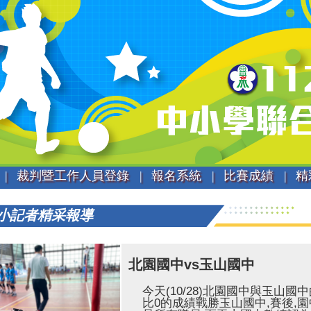
|
裁判暨工作人員登錄 |
報名系統 |
比賽成績 |
精
小記者精采報導
北園國中vs玉山國中
今天(10/28)北園國中與玉山
比0的成績戰勝玉山國中,賽後,