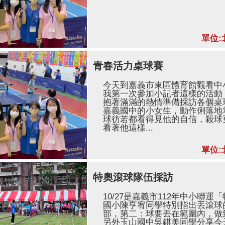
單位:
青春活力桌球賽
今天到嘉義市東區體育館觀看中
我第一次參加小記者這樣的活動
抱著滿滿的熱情準備採訪各個桌
嘉義國中的小女生，動作俐落地
球彷若都看得見他的自信，殺球
看著他這樣...
單位:
特奧滾球隊伍採訪
10/27是嘉義市112年中小聯
國小陳亨宥同學特別指出丟滾球
部，第二：球要丟在範圍內，做
另外玉山國中吳錤美同學分享今