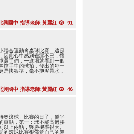
北興國中 指導老師:黃麗紅
91
小聯合運動會桌球比賽，這是
，因此心中感到雀躍不已，懷
球選手們，一進場就看到一個
掌控手中的球拍，發出的每一
更是快狠準，毫不拖泥帶水，
北興國中 指導老師:黃麗紅
46
運「特奧滾球」比賽的日子，僑平
的重點，第一：球不能高過腰
到以上兩點，獲勝機率很大。
天的滾球比賽很滿意自己的表