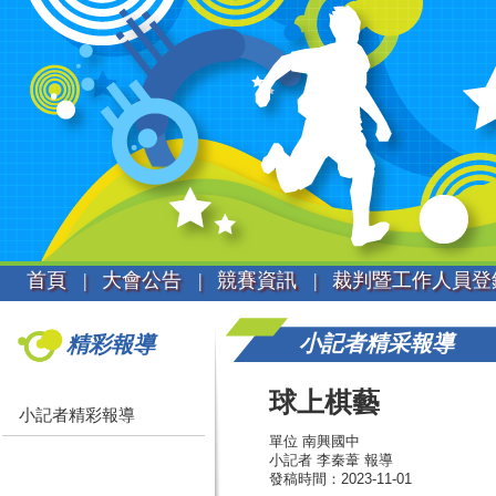
首頁 |
大會公告 |
競賽資訊 |
裁判暨工作人員登
小記者精采報導
精彩報導
球上棋藝
小記者精彩報導
單位 南興國中
小記者 李秦葦 報導
發稿時間：2023-11-01