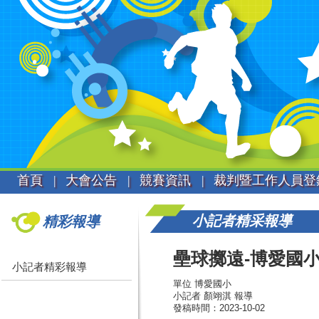
首頁 |
大會公告 |
競賽資訊 |
裁判暨工作人員登
小記者精采報導
精彩報導
壘球擲遠-博愛國
小記者精彩報導
單位 博愛國小
小記者 顏翊淇 報導
發稿時間：2023-10-02