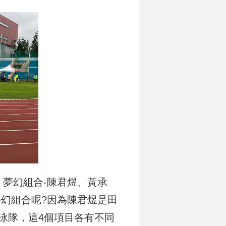
6 夢幻組合-陳君煜、黃承
夢幻組合呢?因為陳君煜是田
泳隊，這4個項目各有不同