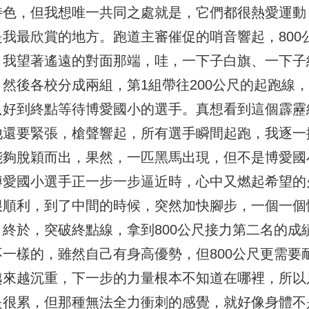
特色，但我想唯一共同之處就是，它們都很熱愛運動
是我最欣賞的地方。跑道主審催促的哨音響起，800
，我望著遙遠的對面那端，哇，一下子白旗、一下子
。然後各校分成兩組，第1組帶往200公尺的起跑線
只好到終點等待博愛國小的選手。真想看到這個霹靂
他還要緊張，槍聲響起，所有選手瞬間起跑，我逐一
能夠脫穎而出，果然，一匹黑馬出現，但不是博愛國
博愛國小選手正一步一步逼近時，心中又燃起希望的
很順利，到了中間的時候，突然加快腳步，一個一個
，終於，突破終點線，拿到800公尺接力第二名的成
不一樣的，雖然自己有身高優勢，但800公尺更需要
越來越沉重，下一步的力量根本不知道在哪裡，所以
是很累，但那種無法全力衝刺的感覺，就好像身體不