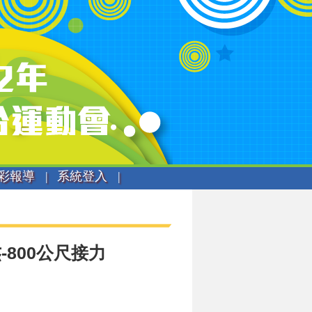
彩報導 |
系統登入 |
800公尺接力