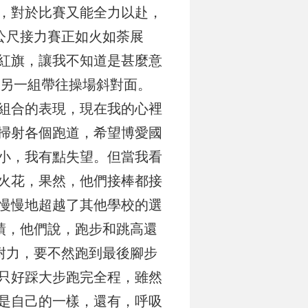
，對於比賽又能全力以赴，
公尺接力賽正如火如荼展
紅旗，讓我不知道是甚麼意
，另一組帶往操場斜對面。
組合的表現，現在我的心裡
掃射各個跑道，希望博愛國
小，我有點失望。但當我看
火花，果然，他們接棒都接
慢慢地超越了其他學校的選
績，他們說，跑步和跳高還
耐力，要不然跑到最後腳步
只好踩大步跑完全程，雖然
是自己的一樣，還有，呼吸