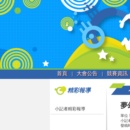
首頁 |
大會公告 |
競賽資訊 
精彩報導
夢
小記者精彩報導
單位
小記
發稿時