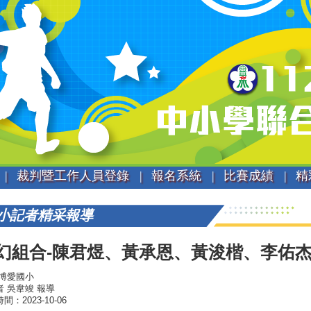
|
裁判暨工作人員登錄 |
報名系統 |
比賽成績 |
精
小記者精采報導
幻組合-陳君煜、黃承恩、黃浚楷、李佑杰-
 博愛國小
者 吳韋竣 報導
間：2023-10-06