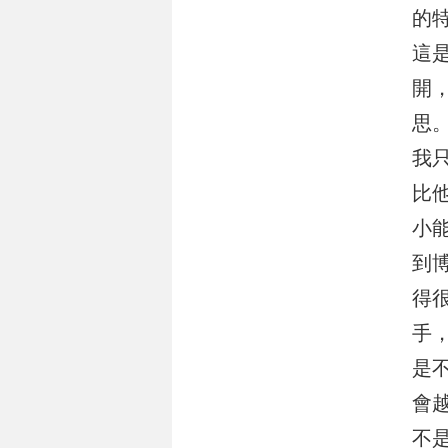
的
這
開
思
我
比
小
到
得
手
是
會
不