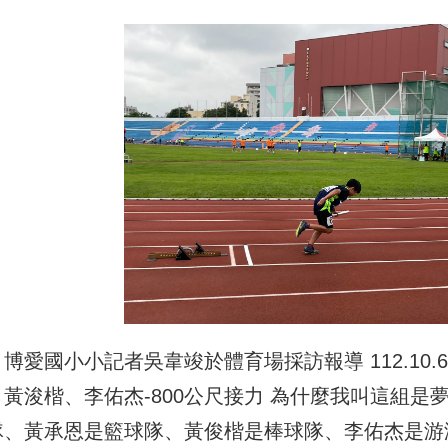
博愛國小小記者吳韋竣於體育場採訪報導 112.10.
、黃浚楷、李佑杰-800公尺接力 為什麼我叫這組是
隊、黃承恩是籃球隊、黃俊楷是棒球隊、李佑杰是游