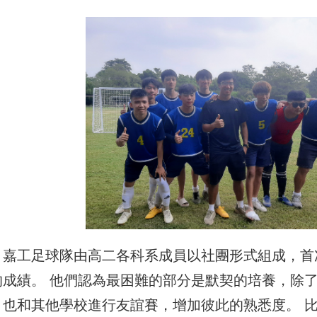
嘉工足球隊由高二各科系成員以社團形式組成，首
的成績。 他們認為最困難的部分是默契的培養，除
，也和其他學校進行友誼賽，增加彼此的熟悉度。 