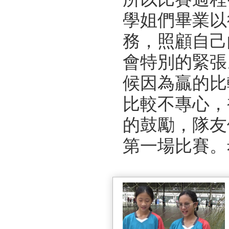
學姐們畢業以
務，照顧自己
會特別的緊張
候因為贏的比
比較不專心，
的鼓勵，隊友
第一場比賽。