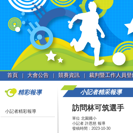
首頁 |
大會公告 |
競賽資訊 |
裁判暨工作人員登
小記者精采報導
精彩報導
訪問林可筑選手
小記者精彩報導
單位 北園國小
小記者 許恩慈 報導
發稿時間：2023-10-30