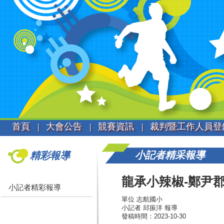
首頁 |
大會公告 |
競賽資訊 |
裁判暨工作人員登
小記者精采報導
精彩報導
龍承小辣椒-鄭尹
小記者精彩報導
單位 志航國小
小記者 邱振洋 報導
發稿時間：2023-10-30