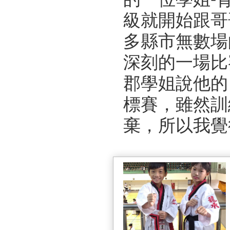
級就開始跟哥
多縣市無數場
深刻的一場比
郡學姐說他的
標賽，雖然訓
棄，所以我覺