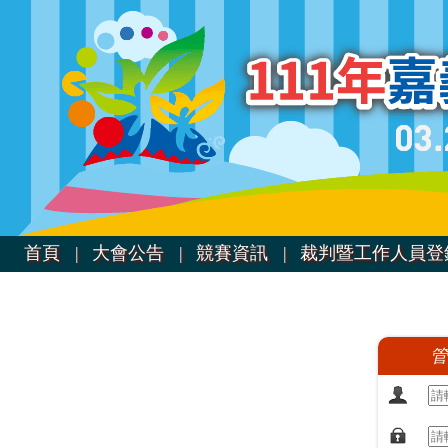
首頁 |
大會公告 |
競賽資訊 |
裁判暨工作人員登
管