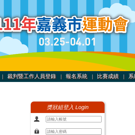
|
裁判暨工作人員登錄 |
報名系統 |
比賽成績 |
系
獎狀組登入 Login