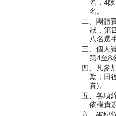
名，
4
隊
名。
二、團體
狀，第
八名選
三、個人
第
4
至
8
四、凡參
勵；田
賽
)
。
五、各項
依權責
六、破紀