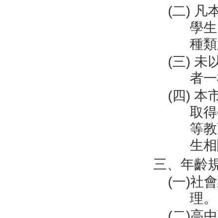
(二) 
學生
種類
(三) 
者一
(四) 
取得
等教
生相
三、年齡
(一)
理。
(二)