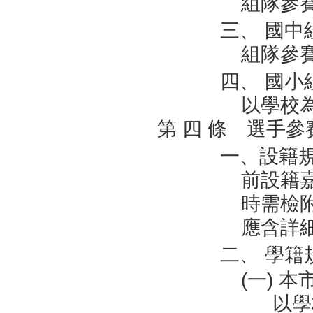
組隊參
三、 國
組隊參
四、 國
以學校
第 四 條 選手參
一、設籍規
前設籍
時需檢附
應含詳
二、 學籍
(一) 
以學