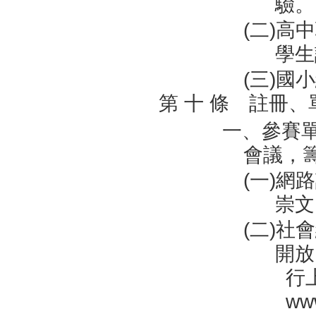
驗。
(二)
學生
(三)
第 十 條 註冊
一、參賽
會議，
(一)網
崇文
(二)
開放
行
www