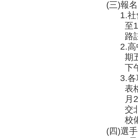
(三)報
1.
至
路
2.
期
下
3.
表
月
交
校
(四)選