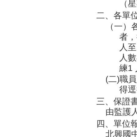
（星
二、各單
（一）
者，
人至
人數
練
1
(二)
得逕
三、保證
由監護
四、單位報
北興國