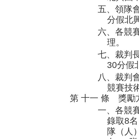
五、領隊會
分假北
六、各競
理。
七、裁判長
30
分假
八、裁判
競賽技
第 十一 條 獎勵
一、各競
錄取
8
隊（人