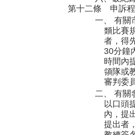
第十二條 申訴
一、 有
類比賽
者，得
30
分鐘
時間內
領隊或
審判委
二、 有
以口頭
內，提
提出者
教練簽