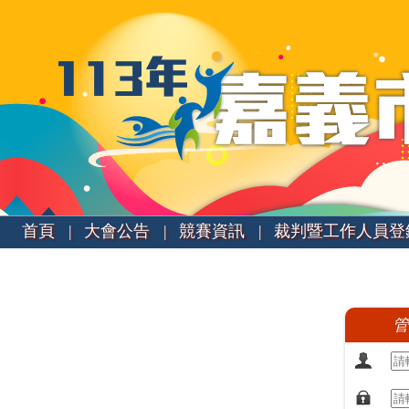
首頁 |
大會公告 |
競賽資訊 |
裁判暨工作人員登
管