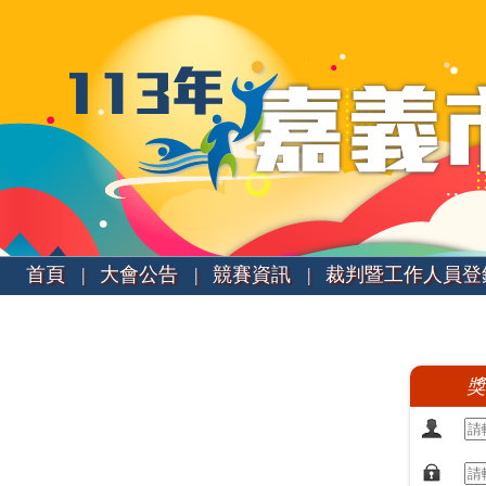
首頁 |
大會公告 |
競賽資訊 |
裁判暨工作人員登
獎