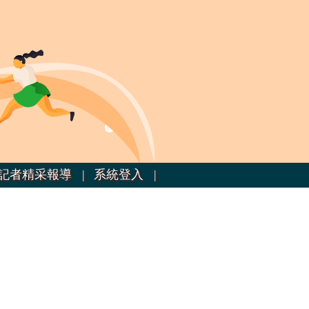
記者精采報導 |
系統登入 |