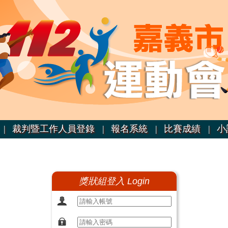
|
裁判暨工作人員登錄 |
報名系統 |
比賽成績 |
小
獎狀組登入 Login