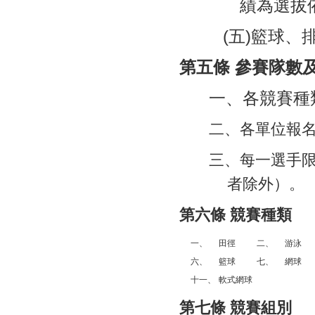
績為選拔
(五)籃球
第五條 參賽隊數
一、各競賽種
二、各單位報
三、每一選手
者除外）。
第六條 競賽種類
一、
田徑
二、
游泳
六、
籃球
七、
網球
十一、
軟式網球
第七條 競賽組別