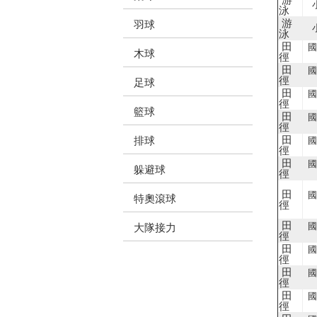
泳
游
羽球
泳
田
國
木球
徑
田
國
徑
足球
田
國
徑
籃球
田
國
徑
田
排球
國
徑
田
國
躲避球
徑
田
國
特奧滾球
徑
田
國
大隊接力
徑
田
國
徑
田
國
徑
田
國
徑