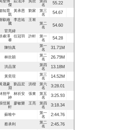
吳聖博 莊洺洋 吳欣
第四
55.22
傑
名
鄒知育 黃承恩 劉家
第三
54.67
凱
名
謝叡緻 李忠祐 王峟
騰
第二
54.60
名
官亮緯
洪睿澤 任冠羽 許軒
第一
54.28
睿
名
第一
31.71M
陳怡真
名
第二
26.79M
林欣穎
名
第四
13.18M
洪品潔
名
第三
14.52M
黃奕瑄
名
黃晟豪 劉品宏 洪楷
第六
3:28.01
淵
名
林朔平 林祈安 張東
第五
3:25.93
紳
名
張愷展 廖敏樂 王亮
第四
3:18.34
軒
名
第一
2:44.76
蘇唯中
名
第二
2:45.76
蔡承利
名