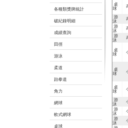
桌
球
各種類獎牌統計
游
破紀錄明細
泳
游
泳
成績查詢
游
泳
田徑
桌
球
游泳
柔道
桌
球
跆拳道
桌
角力
球
游
網球
泳
游
泳
軟式網球
游
泳
桌球
游