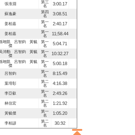
第三
3:00.17
張淮淵
名
第四
3:08.51
蘇逸豪
名
第一
2:40.17
姜柏嘉
名
第一
11;58.44
姜柏嘉
名
孫翊凱 呂智鈞 黃毓
第一
5:04.71
傑
名
吳沛勳 呂智鈞 黃毓
第一
10:32.27
傑
名
孫翊凱 呂智鈞 黃毓
第一
5:00.18
傑
名
第一
8:15.49
呂智鈞
名
第二
4:16.38
葉堉彰
名
第一
2:49.26
李亞叡
名
第二
1:21.92
林信宏
名
第一
1:05.20
黃毓傑
名
第二
30.92
李柏諺
名