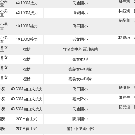
小男
蔡宇凱 
4X100M接力
民族國小
童
小男
林鈺凱 
4X100M接力
博愛國小
童
葉品和 
小男
4X100M接力
僑平國小
童
小男
林恩諒 
4X100M接力
崇文國小
童
會女
標槍
竹崎高中基層訓練站
子
會女
標槍
嘉女教聯
子
會女
標槍
嘉義女中聯隊
子
會女
標槍
嘉義女中聯隊
子
蔡楓睿 
小男
4X50M自由式接力
僑平國小
蕭定宇 
小男
4X50M自由式接力
嘉大附小
杞昊澐 
小男
4X50M自由式接力
民族國小
國男
200M自由式
蘭潭國中
國男
200M自由式
輔仁中學國中部