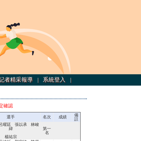
記者精采報導 |
系統登入 |
定確認
備
選手
名次
成績
註
呂曜廷 張以承 林峻
緯
第一
名
楊祐宗