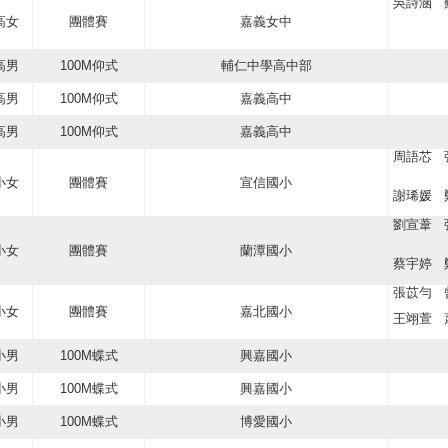
吳詩涵 
高女
團體賽
嘉義女中
高男
100M仰式
輔仁中學高中部
高男
100M仰式
嘉義高中
高男
100M仰式
嘉義高中
周語芯 
小女
團體賽
宣信國小
謝琋媛 
劉宣葦 
小女
團體賽
蘭潭國小
蔡宇婷 
張苡勻 
小女
團體賽
嘉北國小
王翊萱 
小男
100M蝶式
興嘉國小
小男
100M蝶式
興嘉國小
小男
100M蝶式
博愛國小