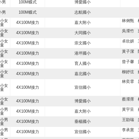
小男
100M蝶式
博愛國小
小男
100M蝶式
志航國小
小女
林俐甄 
4X100M接力
嘉大附小
童
小女
吳瀠竹 
4X100M接力
大同國小
童
小女
卓欣妍 
4X100M接力
崇文國小
童
小女
黃子潔 
4X100M接力
港坪國小
童
小女
曾子馨 
4X100M接力
育人國小
童
小女
柳妤弦 
4X100M接力
嘉北國小
童
林奕霏 
小女
4X100M接力
宣信國小
童
小女
蔡瀠霈 
4X100M接力
博愛國小
童
小男
黃宇呈 
4X100M接力
嘉大附小
童
小男
王勖瑞 
4X100M接力
垂楊國小
童
小男
李承憲 
4X100M接力
宣信國小
童