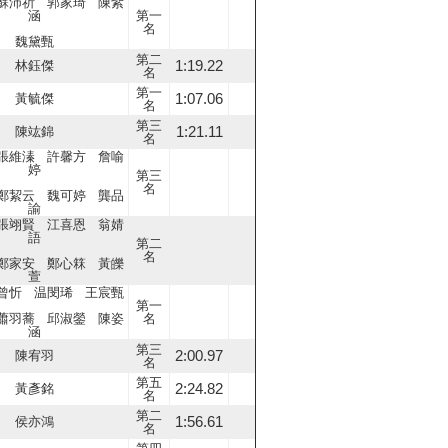
蘇沛祈 郭家琦 陳紫
涵
第一
名
魏黛甄
第二
1:19.22
林鈺傑
名
第一
1:07.06
黃毓傑
名
第三
1:21.11
陳竑錦
名
張維溱 許馨方 詹喻
婷
第三
名
鄭絜云 魏可婷 龔品
諭
張翊賢 江喜恩 翁婧
語
第二
名
鄭家安 鄭心箖 黃皪
萱
曾忻 温閔琋 王宸甄
第一
蕭羽蕎 邱淑鎣 陳姿
名
涵
第三
2:00.97
陳宥羽
名
第五
2:24.82
黃彥銘
名
第二
1:56.61
侯亦鴻
名