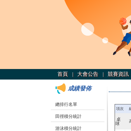
首頁 |
大會公告 |
競賽資訊 
成績發佈
總排行名單
項次
田徑積分統計
桌
球
游泳積分統計