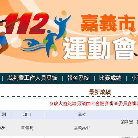
|
裁判暨工作人員登錄 |
報名系統 |
比賽成績 |
小
最新成績
※破大會紀錄另須由大會競賽審查委員會審
組別
項目
單位
劉科宏 
高男
團體賽
嘉義高中