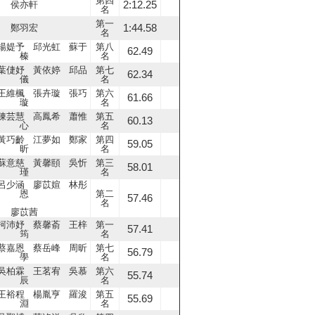
第四
2:12.25
侯亦軒
名
第一
1:44.58
鄭羽宏
名
楊媞予 邱光虹 蘇于
第八
62.49
榛
名
葉倢妤 黃依婷 邱品
第七
62.34
儀
名
王維楓 張卉璇 張巧
第六
61.66
璇
名
陳芸慧 高鳳希 蕭惟
第五
60.13
心
名
黃巧齡 江夢如 鄭家
第四
59.05
昕
名
蘇意慈 黃馨頤 吳忻
第三
58.01
瑾
名
呂少涵 廖苡媗 林彤
恩
第二
57.46
名
廖苡茜
柯沛妤 蔡馨萮 王梓
第一
57.41
筠
名
蔡嘉恩 蔡岳峰 周昕
第七
56.79
學
名
吳柏霖 王茗宥 吳慕
第六
55.74
辰
名
王裕程 楊胤亨 羅浚
第五
55.69
淵
名