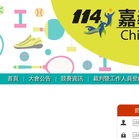
首頁 |
大會公告 |
競賽資訊 |
裁判暨工作人員登
管