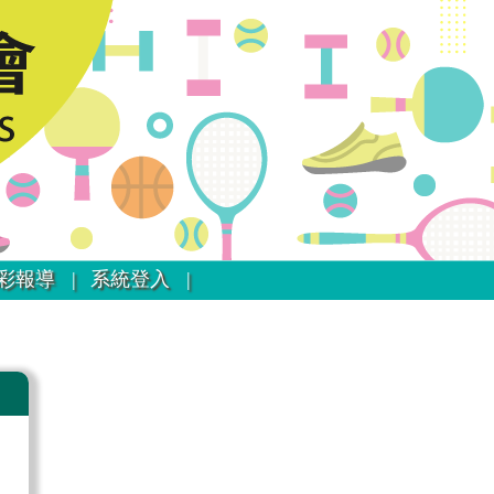
彩報導 |
系統登入 |