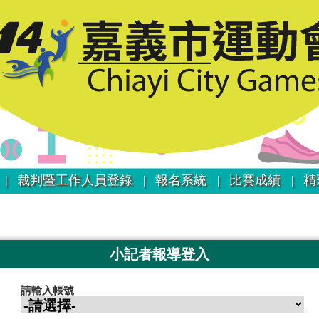
|
裁判暨工作人員登錄 |
報名系統 |
比賽成績 |
精
小記者報導登入
請輸入帳號