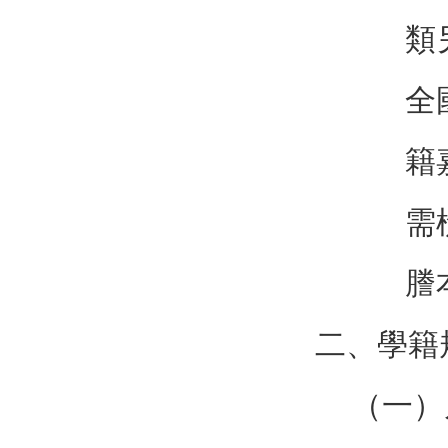
類
全
籍
需
謄
二、學籍
（一）