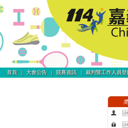
首頁 |
大會公告 |
競賽資訊 |
裁判暨工作人員登
獎