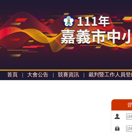
首頁 |
大會公告 |
競賽資訊 |
裁判暨工作人員登
管