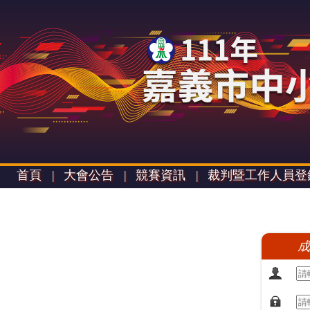
首頁 |
大會公告 |
競賽資訊 |
裁判暨工作人員登
成