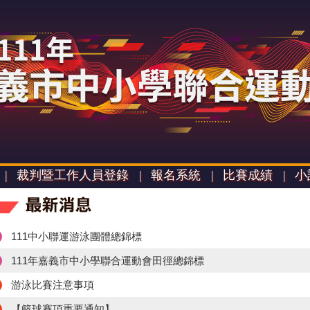
|
裁判暨工作人員登錄 |
報名系統 |
比賽成績 |
小
111中小聯運游泳團體總錦標
111年嘉義市中小學聯合運動會田徑總錦標
游泳比賽注意事項
【籃球賽項重要通知】