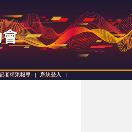
記者精采報導 |
系統登入 |