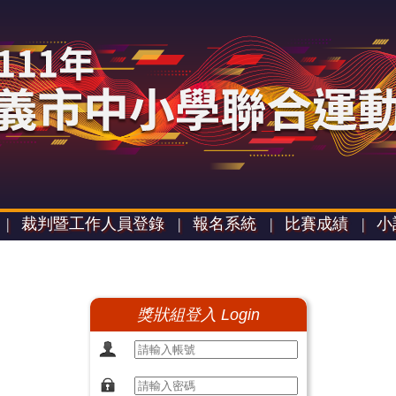
|
裁判暨工作人員登錄 |
報名系統 |
比賽成績 |
小
獎狀組登入 Login