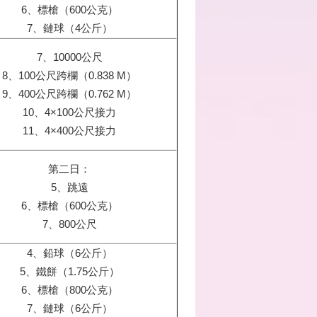
6、標槍（600公克）
7、鏈球（4公斤）
7、10000公尺
8、100公尺跨欄（0.838 M）
9、400公尺跨欄（0.762 M）
10、4×100公尺接力
11、4×400公尺接力
第二日：
5、跳遠
6、標槍（600公克）
7、800公尺
4、鉛球（6公斤）
5、鐵餅（1.75公斤）
6、標槍（800公克）
7、鏈球（6公斤）