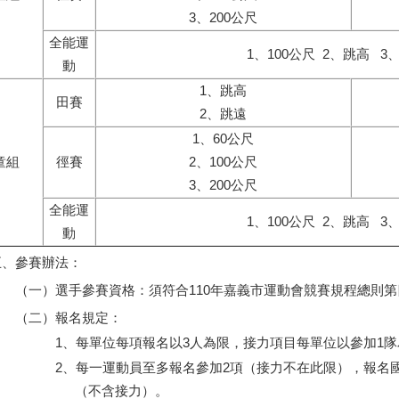
3、200公尺
全能運
1、100公尺 2、跳高 3
動
1、跳高
田賽
2、跳遠
1、60公尺
童組
徑賽
2、100公尺
3、200公尺
全能運
1、100公尺 2、跳高 3
動
五、參賽辦法：
（一）選手參賽資格：須符合110年嘉義市運動會競賽規程總則
（二）報名規定：
1、每單位每項報名以3人為限，接力項目每單位以參加1隊
2、每一運動員至多報名參加2項（接力不在此限），報名
（不含接力）。