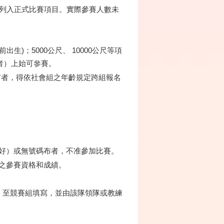
始列入正式比賽項目。實際參賽人數未
出生)；5000公尺、 10000公尺等項
生者）上始可參賽。
本市者，得依社會組之年齡規定跨組報名
好）或無號碼布者，不准參加比賽。
之參賽資格和成績。
，至競賽組填寫，並由該隊領隊或教練