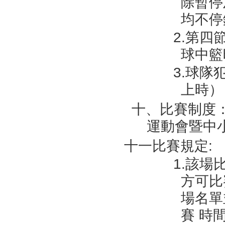
除暫停
均不停
2.第
球中籃
3.球
上時）
十、比賽制度
運動會暨中
十一比賽規定:
1.該
方可比
場名單
賽 時