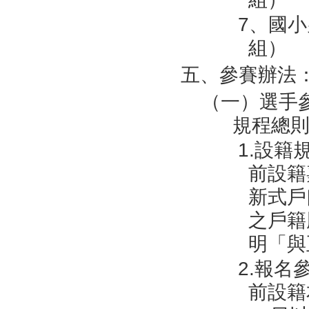
7、國小
組）
五、參賽辦法
（一）選手
規程總則
1.設籍
前設籍
新式戶
之戶籍
明「與
2.報名
前設籍