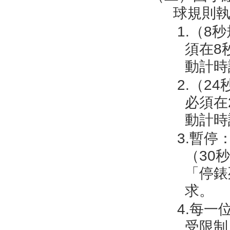
球規則
1.（
須在8
動計時
2.（2
必須在
動計時
3.暫
（30
「停錶
求。
4.每
受限制