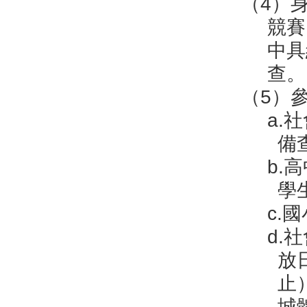
（4）
競賽
中具
查。
（5）
a.
備
b.
學
c.
d.
放日
止
城體