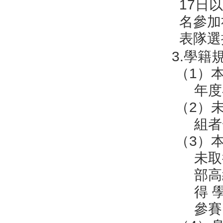
17日
名參加
表隊選
3.學籍
（1）
年度
（2）
組者
（3）
未取
部高
得 
參賽