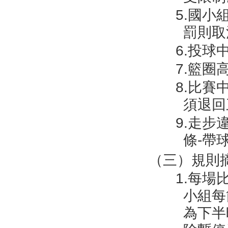
5.國
罰則取
6.投球
7.籃圈
8.比賽
須退回
9.走步
條-帶
（三）規則
1.每場
小組每
為下半