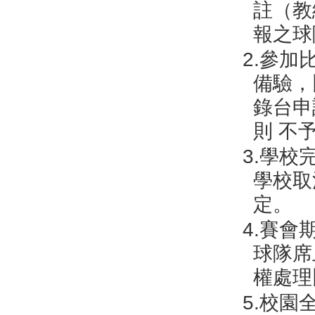
註（教
報之球
2.參
備驗，
錄台申
則 不
3.學
學校取
定。
4.賽
球隊席
權處理
5.校