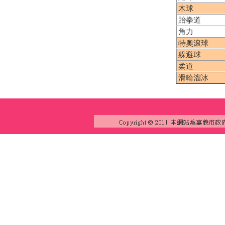
木球
跆拳道
角力
特奧滾球
躲避球
柔道
滑輪溜冰