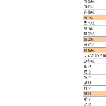
獎品組
賽證組
典禮組
表演組
聖火組
警衛組
環保組
醫護組
佈置組
服務組
文宣新聞(含攝
接待組
田徑
游泳
羽球
桌球
排球
籃球
網球
足球