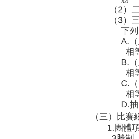
（2）
（3）
下列
A.
相
B.
相
C.
相
D.
（三）比賽
1.團
3勝制