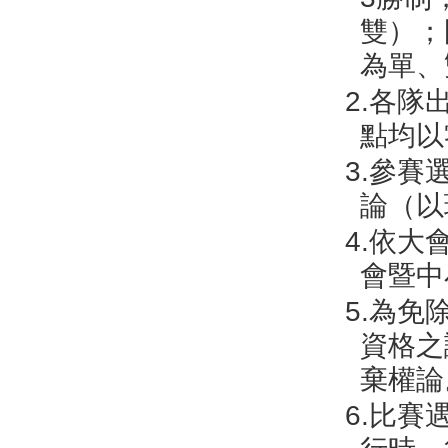
雙）；
為單、
2.各
點均以
3.參
論（以
4.依大
會暨中
5.為
資格之
棄權論
6.比