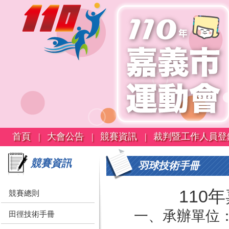
首頁 |
大會公告 |
競賽資訊 |
裁判暨工作人員登
競賽資訊
羽球技術手冊
110
競賽總則
一、承辦單位
田徑技術手冊