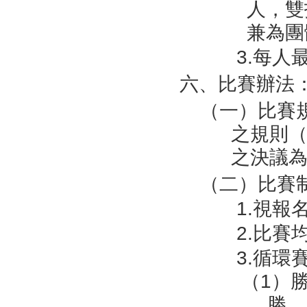
人，雙
兼為團
3.每
六、比賽辦法
（一）比賽
之規則
之決議
（二）比賽
1.視
2.比
3.循環
（1）
勝