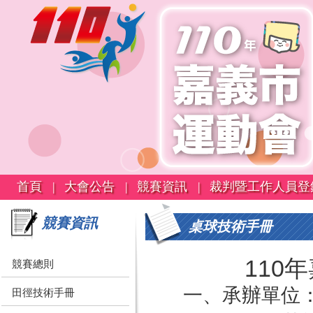
首頁 |
大會公告 |
競賽資訊 |
裁判暨工作人員登
競賽資訊
桌球技術手冊
110
競賽總則
一、承辦單位
田徑技術手冊