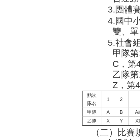
3.團體
4.國中
雙、單
5.社會
甲隊第
C，第
乙隊第
Z，第
點次
1
2
隊名
甲隊
A
B
A
乙隊
X
Y
X
（二）比賽