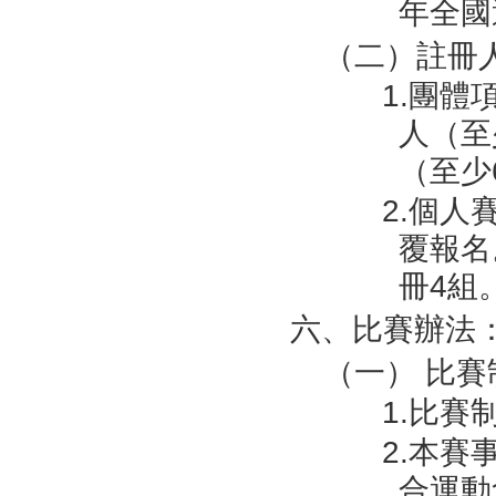
年全國
（二）註冊
1.團體
人（至
（至少
2.個
覆報名
冊4組
六、比賽辦法
（一） 比賽
1.比
2.本賽
合運動