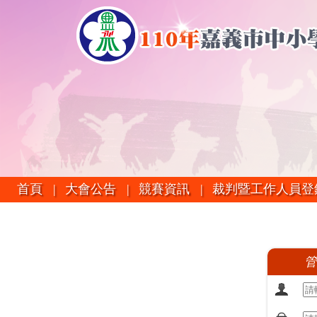
首頁 |
大會公告 |
競賽資訊 |
裁判暨工作人員登
管